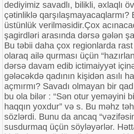
dediyimiz savadlı, bilikli, əxlaqlı
çətinliklə qarşılaşmayacaqlarmı?
üstünlük verilməsidir.Çox acınacaql
şagirdləri arasında dərsə gələn şagi
Bu təbii daha çox regionlarda rast 
olaraq ailə qurması üçün “hazırlan
dərsə davam edib ictimaiyyət içi
gələcəkdə qadının kişidən asılı h
açmırmı? Savadı olmayan bir qadı
bu ola bilər : “Sən otur yeməyini 
haqqın yoxdur” və s. Bu məhz təhs
sözlərdi. Bunu da ancaq “vəzifəsin
susdurmaq üçün söyləyərlər. Hətt