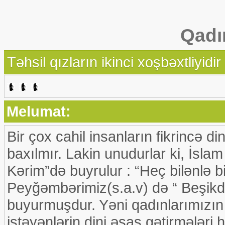
Qadı
Təhsil qızların ikinci xoşbəxtliyidir
Melumat:
Bir çox cahil insanların fikrincə d
baxılmır. Lakin unudurlar ki, İslam
Kərim”də buyrulur : “Heç bilənlə bi
Peyğəmbərimiz(s.a.v) də “ Beşik
buyurmuşdur. Yəni qadınlarımızın
istəyənlərin dini əsas gətirmələri