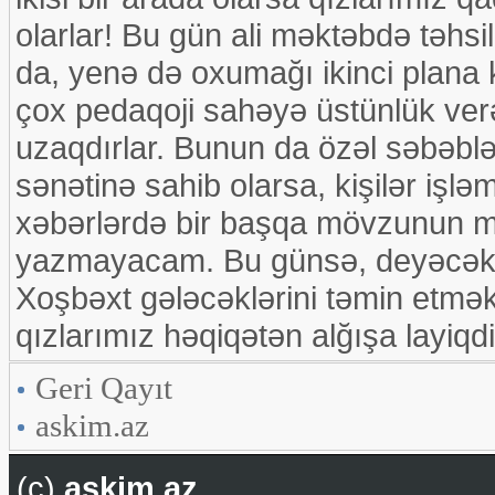
olarlar! Bu gün ali məktəbdə təhsi
da, yenə də oxumağı ikinci plana 
çox pedaqoji sahəyə üstünlük ver
uzaqdırlar. Bunun da özəl səbəblər
sənətinə sahib olarsa, kişilər işlə
xəbərlərdə bir başqa mövzunun mü
yazmayacam. Bu günsə, deyəcəklər
Xoşbəxt gələcəklərini təmin etmək 
qızlarımız həqiqətən alğışa layiqdi
Geri Qayıt
askim.az
(c)
askim.az