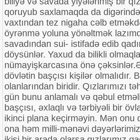
biliyə və savada yiyələnmiş bir q
qoruyub saxlamaqda da digərindən
vaxtından tez nigaha cəlb etməkdə
öyrənmə yoluna yönəltmək lazımdı
savadından sui- istifadə edib qadı
döysünlər. Yaxud da bilikli olmaqla
nümayişkarcasına önə çəksinlər.Əsl
dövlətin başçısı kişilər olmalıdır. 
olanlarından biridir. Qızlarımızı t
gün bunu anlamalı və qəbul etməlid
başçısı, əxlaqlı və tərbiyəli bir öv
ikinci plana keçirməyin. Mən onu 
ona həm milli-mənəvi dəyərlərimiz
ikisi bir arada olarsa qızlarımız q