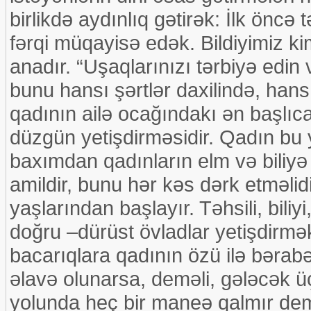
birlikdə aydınlıq gətirək: İlk öncə 
fərqi müqayisə edək. Bildiyimiz k
anadır. “Uşaqlarınızı tərbiyə edin
bunu hansı şərtlər daxilində, hans
qadının ailə ocağındakı ən başlıca
düzgün yetişdirməsidir. Qadın bu y
baxımdan qadınların elm və biliyə
amildir, bunu hər kəs dərk etməlidir.
yaşlarından başlayır. Təhsili, bili
doğru –dürüst övladlar yetişdirmə
bacarıqlara qadının özü ilə bərab
əlavə olunarsa, deməli, gələcək 
yolunda heç bir maneə qalmır demək