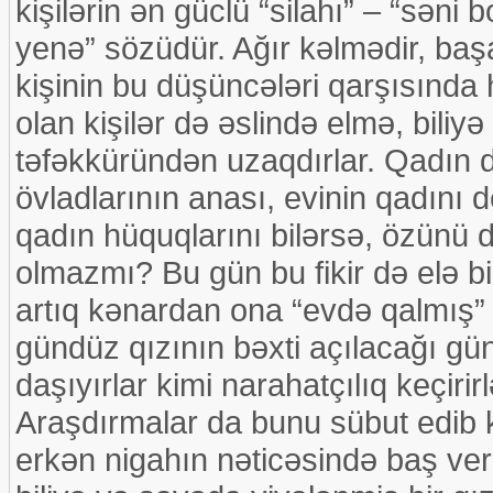
kişilərin ən güclü “silahı” – “sən
yenə” sözüdür. Ağır kəlmədir, ba
kişinin bu düşüncələri qarşısında
olan kişilər də əslində elmə, bili
təfəkküründən uzaqdırlar. Qadın d
övladlarının anası, evinin qadını
qadın hüquqlarını bilərsə, özünü 
olmazmı? Bu gün bu fikir də elə bil
artıq kənardan ona “evdə qalmış” k
gündüz qızının bəxti açılacağı gün
daşıyırlar kimi narahatçılıq keçiri
Araşdırmalar da bunu sübut edib 
erkən nigahın nəticəsində baş ver