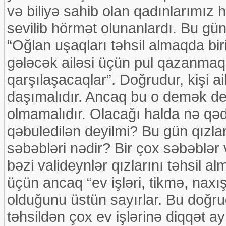
və biliyə sahib olan qadınlarımız 
sevilib hörmət olunanlardı. Bu gün
“Oğlan uşaqları təhsil almaqda biri
gələcək ailəsi üçün pul qazanmaq 
qarşılaşacaqlar”. Doğrudur, kişi ai
daşımalıdır. Ancaq bu o demək deyi
olmamalıdır. Olacağı halda nə qə
qəbuledilən deyilmi? Bu gün qızlar
səbəbləri nədir? Bir çox səbəblər 
bəzi valideynlər qızlarını təhsil
üçün ancaq “ev işləri, tikmə, naxı
olduğunu üstün sayırlar. Bu doğr
təhsildən çox ev işlərinə diqqət a