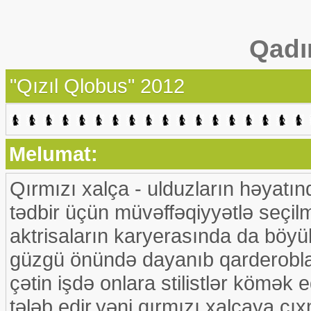
Qadı
"Qızıl Qlobus" 2012
Melumat:
Qırmızı xalça - ulduzların həyatınd
tədbir üçün müvəffəqiyyətlə seçil
aktrisaların karyerasında da böyük
güzgü önündə dayanıb qarderoblar
çətin işdə onlara stilistlər kömək
tələb edir,yəni qırmızı xalçaya çı