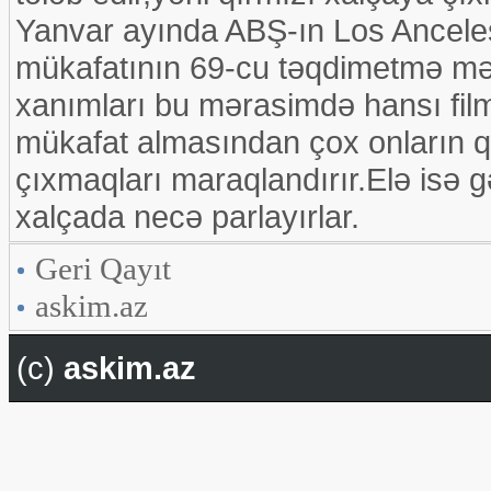
Yanvar ayında ABŞ-ın Los Anceles
mükafatının 69-cu təqdimetmə məra
xanımları bu mərasimdə hansı film
mükafat almasından çox onların q
çıxmaqları maraqlandırır.Elə isə 
xalçada necə parlayırlar.
Geri Qayıt
askim.az
(c)
askim.az