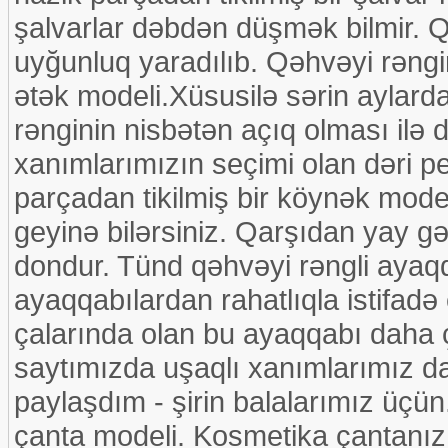
şalvarlar dəbdən düşmək bilmir. 
uyğunluq yaradılıb. Qəhvəyi rəngin
ətək modeli.Xüsusilə sərin aylar
rənginin nisbətən açıq olması ilə 
xanımlarımızın seçimi olan dəri 
parçadan tikilmiş bir köynək mode
geyinə bilərsiniz. Qarşıdan yay gə
dondur. Tünd qəhvəyi rəngli ayaqq
ayaqqabılardan rahatlıqla istifadə
çalarında olan bu ayaqqabı daha ç
saytımızda uşaqlı xanımlarımız da
paylaşdım - şirin balalarımız üçün.
çanta modeli. Kosmetika çantanız