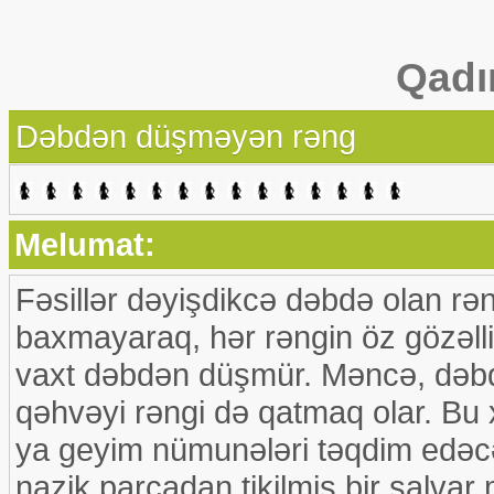
Qadı
Dəbdən düşməyən rəng
Melumat:
Fəsillər dəyişdikcə dəbdə olan rə
baxmayaraq, hər rəngin öz gözəlli
vaxt dəbdən düşmür. Məncə, dəbd
qəhvəyi rəngi də qatmaq olar. Bu 
ya geyim nümunələri təqdim edəcə
nazik parçadan tikilmiş bir şalva