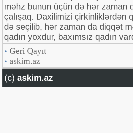
məhz bunun üçün də hər zaman da
çalışaq. Daxilimizi çirkinliklərdən
də seçilib, hər zaman da diqqət m
qadın yoxdur, baxımsız qadın vard
Geri Qayıt
askim.az
(c)
askim.az