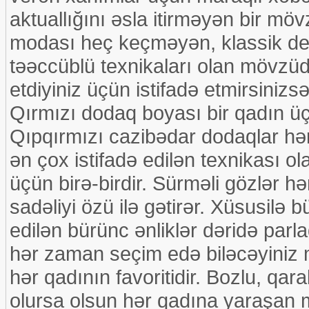
aktuallığını əsla itirməyən bir möv
modası heç keçməyən, klassik dey
təəccüblü texnikaları olan mövz
etdiyiniz üçün istifadə etmirsinizs
Qırmızı dodaq boyası bir qadın üçü
Qıpqırmızı cazibədar dodaqlar hə
ən çox istifadə edilən texnikası o
üçün birə-birdir. Sürməli gözlər h
sadəliyi özü ilə gətirər. Xüsusilə 
edilən bürünc ənliklər dəridə parlaq
hər zaman seçim edə biləcəyiniz m
hər qadının favoritidir. Bozlu, qar
olursa olsun hər qadına yaraşan ma