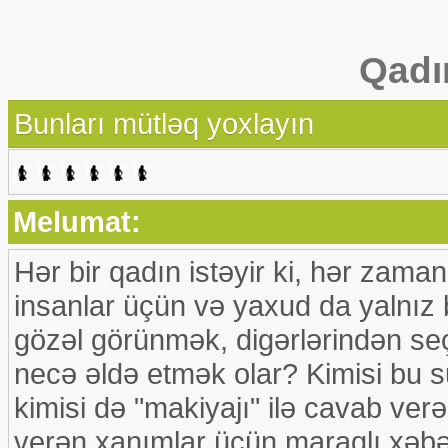
Qadı
Bunları mütləq yoxlayın
Melumat:
Hər bir qadın istəyir ki, hər zama
insanlar üçün və yaxud da yalnız 
gözəl görünmək, digərlərindən seçil
necə əldə etmək olar? Kimisi bu su
kimisi də "makiyajı" ilə cavab v
verən xanımlar üçün maraqlı xəbə