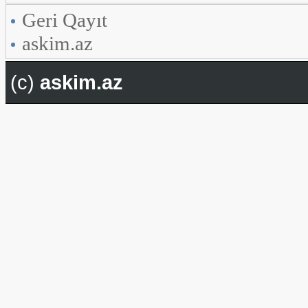
Geri Qayıt
askim.az
(c)
askim.az