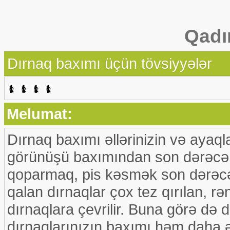
Qadı
Dırnaq baxımı üçün tövsiyyələr
Melumat:
Dırnaq baxımı əllərinizin və ayaql
görünüşü baxımından son dərəcə ə
qoparmaq, pis kəsmək son dərəcə 
qalan dırnaqlar çox tez qırılan, rə
dırnaqlara çevrilir. Buna görə də 
dırnaqlarınızın baxımı həm daha ə