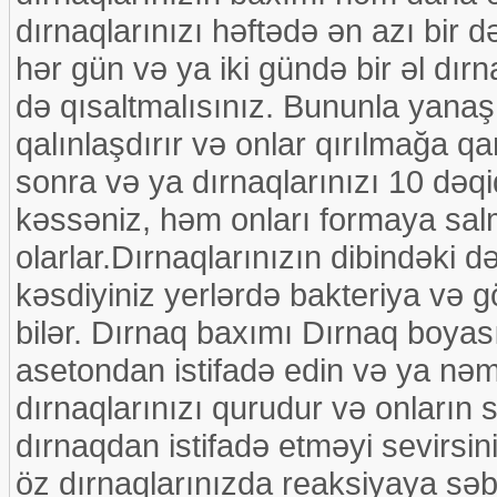
dırnaqlarınızı həftədə ən azı bir 
hər gün və ya iki gündə bir əl dır
də qısaltmalısınız. Bununla yanaş
qalınlaşdırır və onlar qırılmağa q
sonra və ya dırnaqlarınızı 10 dəq
kəssəniz, həm onları formaya sa
olarlar.Dırnaqlarınızın dibindəki 
kəsdiyiniz yerlərdə bakteriya və
bilər. Dırnaq baxımı Dırnaq boya
asetondan istifadə edin və ya nəml
dırnaqlarınızı qurudur və onların
dırnaqdan istifadə etməyi sevirsini
öz dırnaqlarınızda reaksiyaya səb