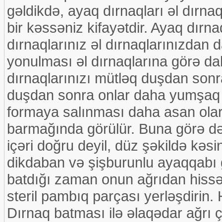
gəldikdə, ayaq dırnaqları əl dırn
bir kəssəniz kifayətdir. Ayaq dırn
dırnaqlarınız əl dırnaqlarınızdan 
yonulması əl dırnaqlarına görə da
dırnaqlarınızı mütləq duşdan sonr
duşdan sonra onlar daha yumşaq o
formaya salınması daha asan olar
barmağında görülür. Buna görə də
içəri doğru deyil, düz şəkildə kə
dikdaban və şişburunlu ayaqqabı 
batdığı zaman onun ağrıdan hissə
steril pambıq parçası yerləşdirin.
Dırnaq batması ilə əlaqədar ağrı 