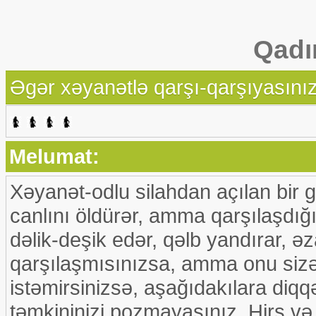
Qadı
Əgər xəyanətlə qarşı-qarşıyasınız
Melumat:
Xəyanət-odlu silahdan açılan bir gü
canlını öldürər, amma qarşılaşdığı
dəlik-deşik edər, qəlb yandırar, 
qarşılaşmısınızsa, amma onu sizə
istəmirsinizsə, aşağıdakılara diqq
təmkininizi pozmayasınız. Hirs v