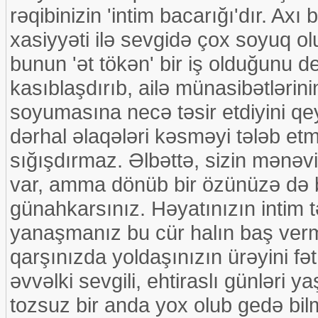
rəqibinizin 'intim bacarığı'dır. Axı
xasiyyəti ilə sevgidə çox soyuq olu
bunun 'ət tökən' bir iş olduğunu d
kasıblaşdırıb, ailə münasibətlərini
soyumasına necə təsir etdiyini q
dərhal əlaqələri kəsməyi tələb et
sığışdırmaz. Əlbəttə, sizin mənə
var, amma dönüb bir özünüzə də ba
günahkarsınız. Həyatınızın intim t
yanaşmanız bu cür halın baş verməs
qarşınızda yoldaşınızın ürəyini fə
əvvəlki sevgili, ehtiraslı günləri y
tozsuz bir anda yox olub gedə bil