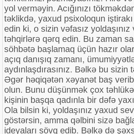
yol verməyin. Acığınızı tökməkdən
təklikdə, yaxud psixoloqun iştirakı
edin ki, o sizin vəfasız yoldaşınız
təhqirlərə qərq edin. Bu zaman sak
söhbətə başlamaq üçün hazır olarsı
açıq danışıq zamanı, ümumiyyətlə
aydınlaşdırasınız. Bəlkə bu sizin
Əgər həqiqətən xəyanət baş veribs
olun. Bunu düşünmək çox təhlükəl
kişinin başqa qadınla bir dəfə ya
Ola bilsin ki, yoldaşınız yaxud se
göstərsin, amma qəlbini sizə bağl
ideyaları sövq edib. Bəlkə də şə