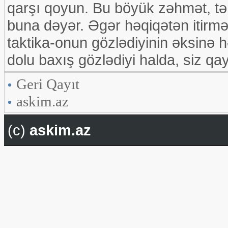
qarşı qoyun. Bu böyük zəhmət, tə
buna dəyər. Əgər həqiqətən itirmək
taktika-onun gözlədiyinin əksinə h
dolu baxış gözlədiyi halda, siz qa
Geri Qayıt
askim.az
(c)
askim.az