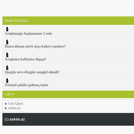
Qadın Dünyası
Arıqlamağa başlamanın 5 yolu
Hansı idman növü neçə kalori yandırır?
Arıqlama həblərinə diqqət!
Qaçışla necə düzgün məşğul olmalı?
Normal çəkidə qalmaq üçün
>-2->>
Geri Qayıt
askim.az
(c)
askim.az