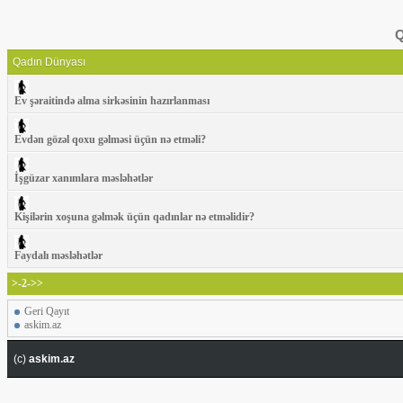
Q
Qadın Dünyası
Ev şəraitində alma sirkəsinin hazırlanması
Evdən gözəl qoxu gəlməsi üçün nə etməli?
İşgüzar xanımlara məsləhətlər
Kişilərin xoşuna gəlmək üçün qadınlar nə etməlidir?
Faydalı məsləhətlər
>-2->>
Geri Qayıt
askim.az
(c)
askim.az