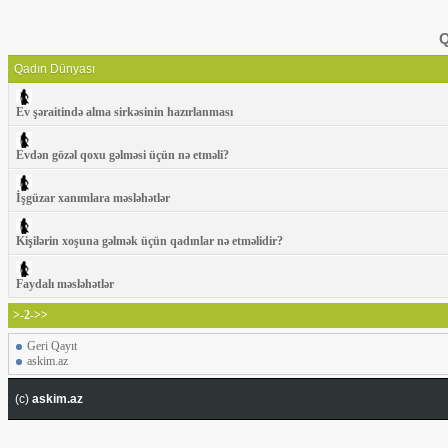
Q
Qadın Dünyası
Ev şəraitində alma sirkəsinin hazırlanması
Evdən gözəl qoxu gəlməsi üçün nə etməli?
İşgüzar xanımlara məsləhətlər
Kişilərin xoşuna gəlmək üçün qadınlar nə etməlidir?
Faydalı məsləhətlər
>-2->>
Geri Qayıt
askim.az
(c)
askim.az