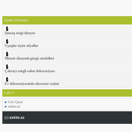
Qadın Dünyası
Qonaq otağı dizaynı
Uşaqlar üçün ədyallar
Müasir dizayınlı güzgü modelləri
Çəhrayı rəngli salon dekorasiyası
Ev dekorasiyasında aksesuar seçimi
>-2->>
Geri Qayıt
askim.az
(c)
askim.az