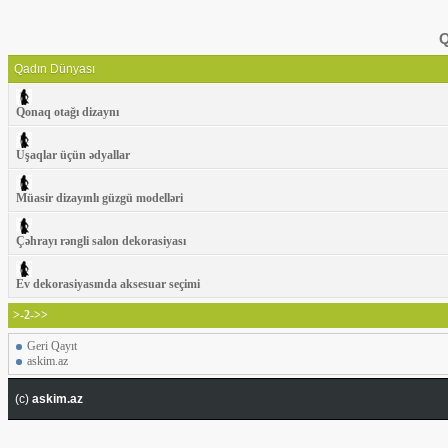
Q
Qadın Dünyası
Qonaq otağı dizaynı
Uşaqlar üçün ədyallar
Müasir dizayınlı güzgü modelləri
Çəhrayı rəngli salon dekorasiyası
Ev dekorasiyasında aksesuar seçimi
>-2->>
Geri Qayıt
askim.az
(c)
askim.az