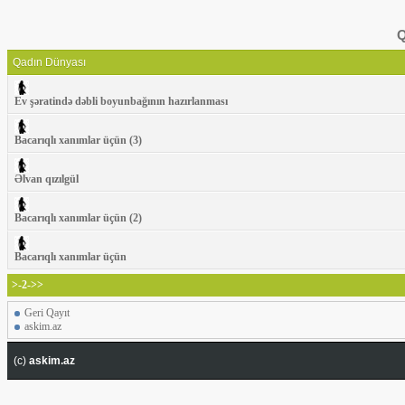
Q
Qadın Dünyası
Ev şəratində dəbli boyunbağının hazırlanması
Bacarıqlı xanımlar üçün (3)
Əlvan qızılgül
Bacarıqlı xanımlar üçün (2)
Bacarıqlı xanımlar üçün
>-2->>
Geri Qayıt
askim.az
(c)
askim.az