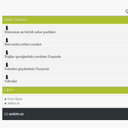
Q
Qadın Dünyası
Dünyanın ən böyük şəhər parkları
Bəzi tarixi yerlərə səyahət
Dağlar qucağındakı yurdum-Zaqatala
İstirahət güşələrimiz-Naxçıvan
Səhralar
>-2->>
Geri Qayıt
askim.az
(c)
askim.az