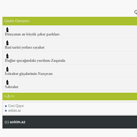
Q
Qadın Dünyası
Dünyanın ən böyük şəhər parkları
Bəzi tarixi yerlərə səyahət
Dağlar qucağındakı yurdum-Zaqatala
İstirahət güşələrimiz-Naxçıvan
Səhralar
>-2->>
Geri Qayıt
askim.az
(c)
askim.az