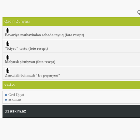
Q
Qadın Dünyası
Bavariya mətbəxindən sobada toyuq (foto resept)
"Kiyev" tortu (foto resept)
Molyusk şirniyyatı (foto resept)
Zəncəfilli-bəhməzli "Ev peçenyesi"
<<-1-<
Geri Qayıt
askim.az
(c)
askim.az