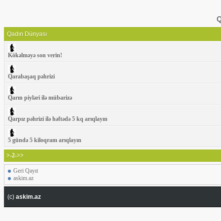
Q
Qadın Dünyası
Kökəlməyə son verin!
Qarabaşaq pəhrizi
Qarın piyləri ilə mübarizə
Qarpız pəhrizi ilə həftədə 5 kq arıqlayın
5 gündə 5 kiloqram arıqlayın
>-2->>
Geri Qayıt
askim.az
(c)
askim.az