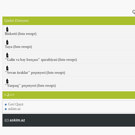
Q
Qadın Dünyası
Biskotti (foto resept)
Taya (foto resept)
"Gəlin və bəy boxçası" qurabiyəsi (foto resept)
"Sevən ürəklər" peçenyesi (foto resept)
"Yarpaq" peçenyesi (foto resept)
>-2->>
Geri Qayıt
askim.az
(c)
askim.az