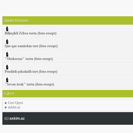
Qadın Dünyası
Bilinçikli Zebra tortu (foto-resept)
Qat-qat xəmirdən tort (foto resept)
"Shokostar" tortu (foto-resept)
Pendirli-şokoladlı tort (foto resept)
"Sevən ürək" tortu (foto-resept)
>-2->>
Geri Qayıt
askim.az
(c)
askim.az