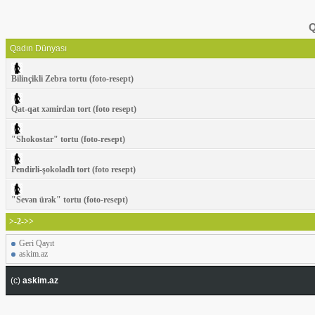
Q
Qadın Dünyası
Bilinçikli Zebra tortu (foto-resept)
Qat-qat xəmirdən tort (foto resept)
"Shokostar" tortu (foto-resept)
Pendirli-şokoladlı tort (foto resept)
"Sevən ürək" tortu (foto-resept)
>-2->>
Geri Qayıt
askim.az
(c)
askim.az