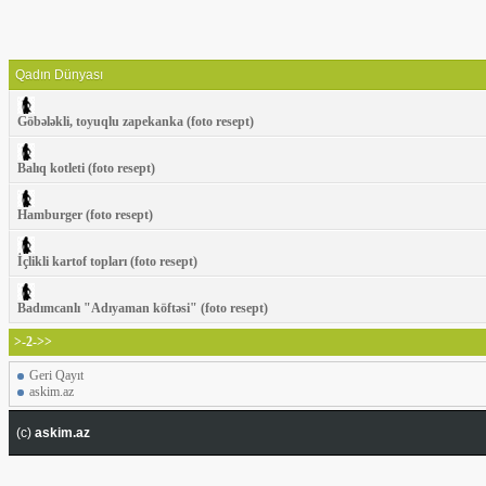
Qadın Dünyası
Göbələkli, toyuqlu zapekanka (foto resept)
Balıq kotleti (foto resept)
Hamburger (foto resept)
İçlikli kartof topları (foto resept)
Badımcanlı "Adıyaman köftəsi" (foto resept)
>-2->>
Geri Qayıt
askim.az
(c)
askim.az