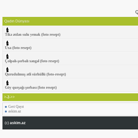
Q
Qadın Dünyası
Tikə ətdən sulu yemək (foto resept)
Uxa (foto resept)
Çolpalı-şorbalı xəngəl (foto resept)
Qurudulmuş ətli sürhüllü (foto-resept)
Göy qurşağı şorbası (foto resept)
>-2->>
Geri Qayıt
askim.az
(c)
askim.az