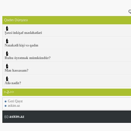
Q
Qadın Dünyası
Şəxsi inkişaf məsləhətləri
Nəzakətli kişi və qadın
Ruhu öyrətmək mümkündür?
Mən həssasam?
Ailə nədir?
>-2->>
Geri Qayıt
askim.az
(c)
askim.az