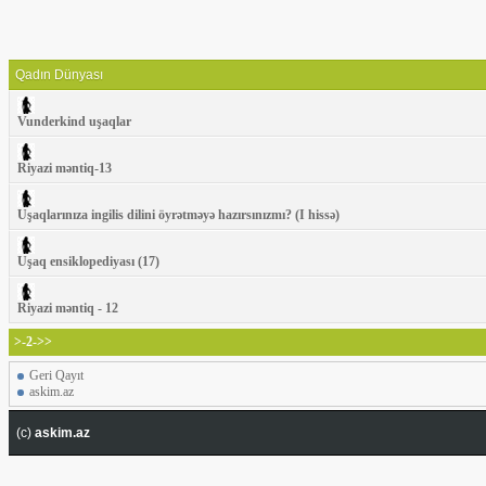
Qadın Dünyası
Vunderkind uşaqlar
Riyazi məntiq-13
Uşaqlarınıza ingilis dilini öyrətməyə hazırsınızmı? (I hissə)
Uşaq ensiklopediyası (17)
Riyazi məntiq - 12
>-2->>
Geri Qayıt
askim.az
(c)
askim.az