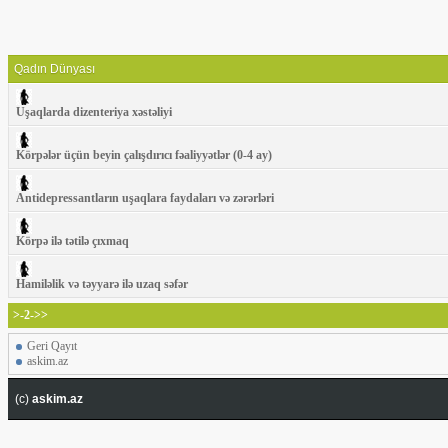
Qadın Dünyası
Uşaqlarda dizenteriya xəstəliyi
Körpələr üçün beyin çalışdırıcı fəaliyyətlər (0-4 ay)
Antidepressantların uşaqlara faydaları və zərərləri
Körpə ilə tətilə çıxmaq
Hamiləlik və təyyarə ilə uzaq səfər
>-2->>
Geri Qayıt
askim.az
(c)
askim.az