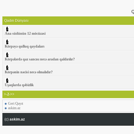
Q
Qadın Dünyası
Ana südünün 12 möcüzəsi
Körpəyə qulluq qaydaları
Körpələrdə qaz sancısı necə aradan qaldırılır?
Körpənin nəcisi necə olmalıdır?
Uşaqlarda qəbizlik
>-2->>
Geri Qayıt
askim.az
(c)
askim.az