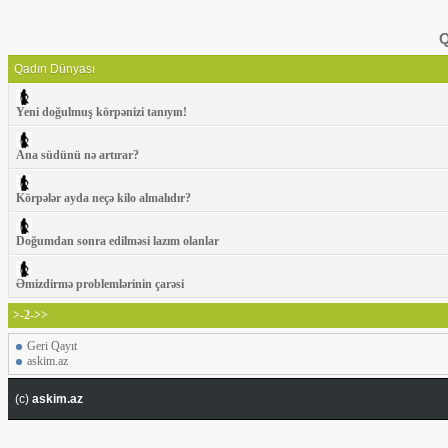
Q
Qadın Dünyası
Yeni doğulmuş körpənizi tanıyın!
Ana südünü nə artırar?
Körpələr ayda neçə kilo almalıdır?
Doğumdan sonra edilməsi lazım olanlar
Əmizdirmə problemlərinin çarəsi
>-2->>
Geri Qayıt
askim.az
(c)
askim.az