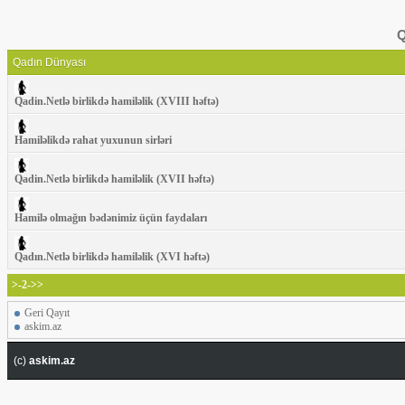
Q
Qadın Dünyası
Qadin.Netlə birlikdə hamiləlik (XVIII həftə)
Hamiləlikdə rahat yuxunun sirləri
Qadin.Netlə birlikdə hamiləlik (XVII həftə)
Hamilə olmağın bədənimiz üçün faydaları
Qadın.Netlə birlikdə hamiləlik (XVI həftə)
>-2->>
Geri Qayıt
askim.az
(c)
askim.az