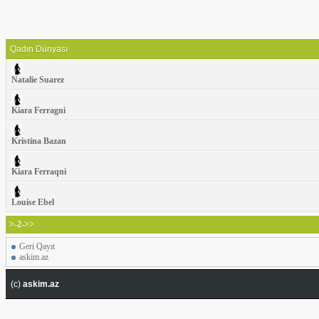
Qadın Dünyası
Natalie Suarez
Kiara Ferragni
Kristina Bazan
Kiara Ferraqni
Louise Ebel
>-2->>
Geri Qayıt
askim.az
(c)
askim.az