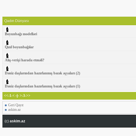
Qadın Dünyası
Boyunbağı modelləri
Qızıl boyunbağılar
Alış-verişi harada etməli?
Dəniz daşlarından hazırlanmış bəzək əşyaları (2)
Dəniz daşlarından hazırlanmış bəzək əşyaları (1)
<<-1-<
-|-
>-3->>
Geri Qayıt
askim.az
(c)
askim.az