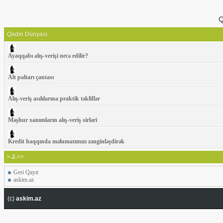
Q
Qadın Dünyası
Ayaqqabı alış-verişi necə edilir?
Alt paltarı çantası
Alış-veriş asılılarına praktik təkliflər
Məşhur xanımların alış-veriş sirləri
Kredit haqqında məlumatımızı zənginləşdirək
>-2->>
Geri Qayıt
askim.az
(c)
askim.az