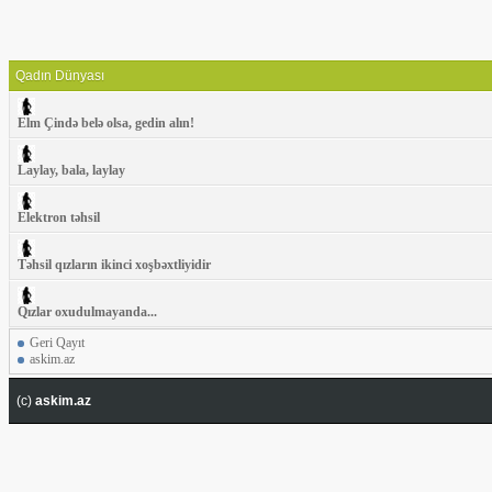
Qadın Dünyası
Elm Çində belə olsa, gedin alın!
Laylay, bala, laylay
Elektron təhsil
Təhsil qızların ikinci xoşbəxtliyidir
Qızlar oxudulmayanda...
Geri Qayıt
askim.az
(c)
askim.az