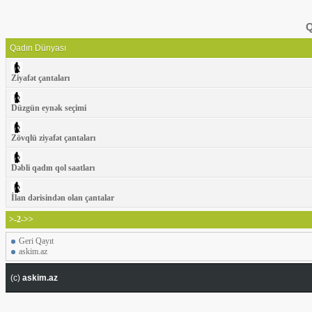
Q
Qadın Dünyası
Ziyafət çantaları
Düzgün eynək seçimi
Zövqlü ziyafət çantaları
Dəbli qadın qol saatları
İlan dərisindən olan çantalar
>-2->>
Geri Qayıt
askim.az
(c)
askim.az