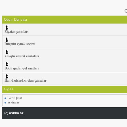
Q
Qadın Dünyası
Ziyafət çantaları
Düzgün eynək seçimi
Zövqlü ziyafət çantaları
Dəbli qadın qol saatları
İlan dərisindən olan çantalar
>-2->>
Geri Qayıt
askim.az
(c)
askim.az