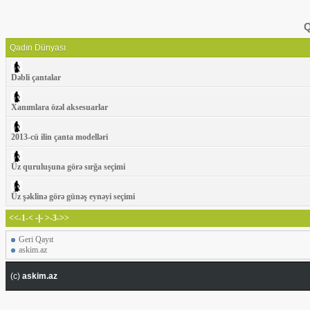
Q
Qadın Dünyası
Dəbli çantalar
Xanımlara özəl aksesuarlar
2013-cü ilin çanta modelləri
Üz quruluşuna görə sırğa seçimi
Üz şəklinə görə günəş eynəyi seçimi
<<-1-<
-|-
>-3->>
Geri Qayıt
askim.az
(c)
askim.az