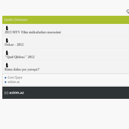
Q
Qadın Dünyası
2013 MTV Film mükafatları mərasimi
Oskar - 2012
"Qızıl Qlobus" 2012
Kimə daha çox yaraşır?
Geri Qayıt
askim.az
(c)
askim.az