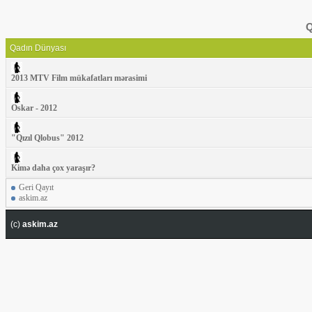
Q
Qadın Dünyası
2013 MTV Film mükafatları mərasimi
Oskar - 2012
"Qızıl Qlobus" 2012
Kimə daha çox yaraşır?
Geri Qayıt
askim.az
(c)
askim.az