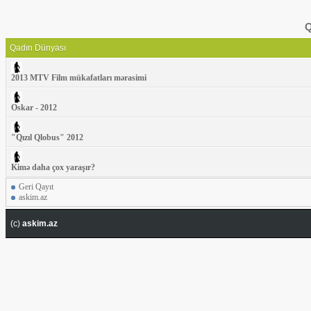
Q
Qadın Dünyası
2013 MTV Film mükafatları mərasimi
Oskar - 2012
"Qızıl Qlobus" 2012
Kimə daha çox yaraşır?
Geri Qayıt
askim.az
(c)
askim.az