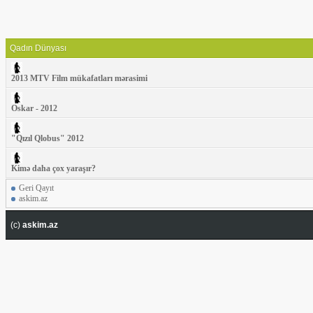
Qadın Dünyası
2013 MTV Film mükafatları mərasimi
Oskar - 2012
"Qızıl Qlobus" 2012
Kimə daha çox yaraşır?
Geri Qayıt
askim.az
(c)
askim.az