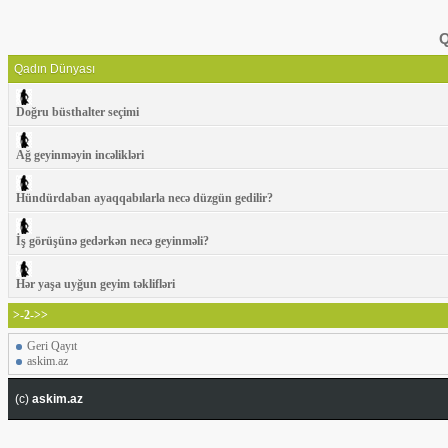
Q
Qadın Dünyası
Doğru büsthalter seçimi
Ağ geyinməyin incəlikləri
Hündürdaban ayaqqabılarla necə düzgün gedilir?
İş görüşünə gedərkən necə geyinməli?
Hər yaşa uyğun geyim təklifləri
>-2->>
Geri Qayıt
askim.az
(c)
askim.az