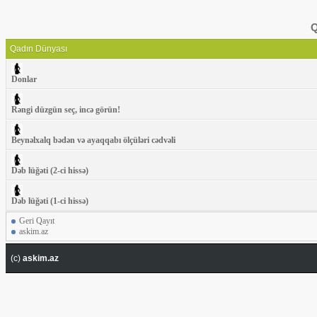
Q
Qadın Dünyası
Donlar
Rəngi düzgün seç, incə görün!
Beynəlxalq bədən və ayaqqabı ölçüləri cədvəli
Dəb lüğəti (2-ci hissə)
Dəb lüğəti (1-ci hissə)
Geri Qayıt
askim.az
(c)
askim.az