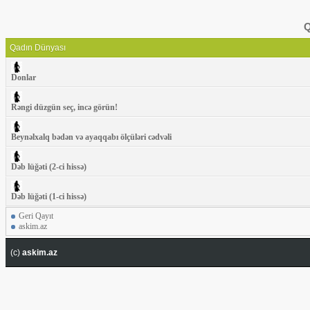
Q
Qadın Dünyası
Donlar
Rəngi düzgün seç, incə görün!
Beynəlxalq bədən və ayaqqabı ölçüləri cədvəli
Dəb lüğəti (2-ci hissə)
Dəb lüğəti (1-ci hissə)
Geri Qayıt
askim.az
(c)
askim.az