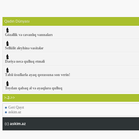
Qadın Dünyası
Gözəllik və cavanlıq vannaları
Sellülit əleyhinə vasitələr
Dəriyə necə qulluq etməli
Təbii üsullarla ayaq qoxusuna son verin!
Toydan qabaq əl və ayaqlara qulluq
>-2->>
Geri Qayıt
askim.az
(c)
askim.az