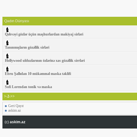
Qadın Dünyası
Qəhvəyi gözlər üçün məşhurlardan makiyaj sirləri
Tanınmışların gözəllik sirləri
Hollywood ulduzlarının özlərinə xas gözəllik sirrləri
Ebru Şallıdan 10 mükəmməl maska təklifi
Sofi Lorendən tonik və maska
>-2->>
Geri Qayıt
askim.az
(c)
askim.az