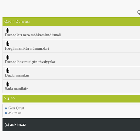
Q
Qadın Dünyası
Dırnaqları necə möhkəmləndirməli
Fərqli manikür nümunələri
Dırnaq baxımı üçün tövsiyyələr
Duzlu manikür
Sadə manikür
>-2->>
Geri Qayıt
askim.az
(c)
askim.az