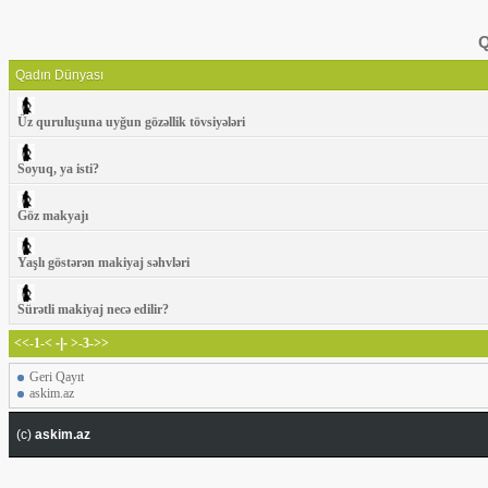
Q
Qadın Dünyası
Üz quruluşuna uyğun gözəllik tövsiyələri
Soyuq, ya isti?
Göz makyajı
Yaşlı göstərən makiyaj səhvləri
Sürətli makiyaj necə edilir?
<<-1-<
-|-
>-3->>
Geri Qayıt
askim.az
(c)
askim.az