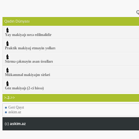
Q
Qadın Dünyası
Yay makiyajı necə edilməlidir
Praktik makiyaj etməyin yolları
Sürmə çəkməyin asan üsulları
Mükəmməl makiyajın sirləri
Göz makiyajı (2-ci hissə)
>-2->>
Geri Qayıt
askim.az
(c)
askim.az