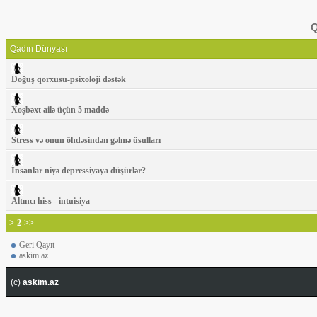
Q
Qadın Dünyası
Doğuş qorxusu-psixoloji dəstək
Xoşbəxt ailə üçün 5 maddə
Stress və onun öhdəsindən gəlmə üsulları
İnsanlar niyə depressiyaya düşürlər?
Altıncı hiss - intuisiya
>-2->>
Geri Qayıt
askim.az
(c)
askim.az