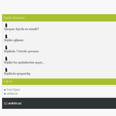
Qadın Dünyası
Qısqanc kişi ilə nə etməli!?
Kişilər ağlamır
Kişilərin 7 böyük qorxusu
Kişilər bu qadınlardan qaçır...
Kişilərdə qısqanclıq
>-2->>
Geri Qayıt
askim.az
(c)
askim.az