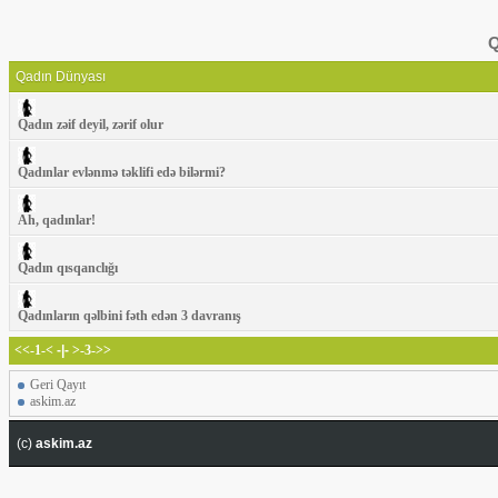
Q
Qadın Dünyası
Qadın zəif deyil, zərif olur
Qadınlar evlənmə təklifi edə bilərmi?
Ah, qadınlar!
Qadın qısqanclığı
Qadınların qəlbini fəth edən 3 davranış
<<-1-<
-|-
>-3->>
Geri Qayıt
askim.az
(c)
askim.az