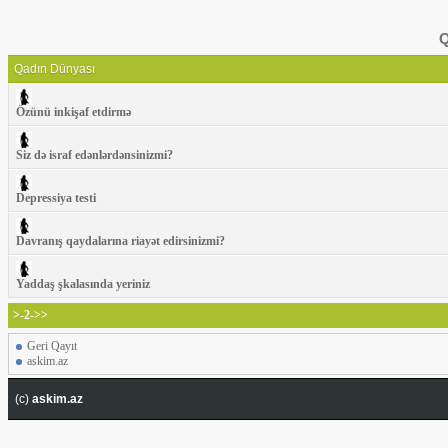
Q
Qadın Dünyası
Özünü inkişaf etdirmə
Siz də israf edənlərdənsinizmi?
Depressiya testi
Davranış qaydalarına riayət edirsinizmi?
Yaddaş şkalasında yeriniz
>-2->>
Geri Qayıt
askim.az
(c)
askim.az